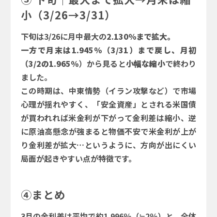
小（3/26→3/31）
下旬は3/26に月中最大の
2.130％まで拡大。
一方で月末は1.945％（3/31）まで戻し、月初
（3/2の1.965％
）から見ると
小幅な縮小
で終わり
ました。
この時期は、中東情勢（イラン攻撃など）で市場
心理が揺れやすく、「安全資産」とされる米国債
が買われれば米金利が下がって金利差は縮小、逆
に原油高懸念が強まると物価不安で米金利が上が
り金利差が拡大…というように、方向が出にくい
局面が起きやすい点が特徴です。
④まとめ
3月の金利差は平均で約1.996％（≒2％）と、全体