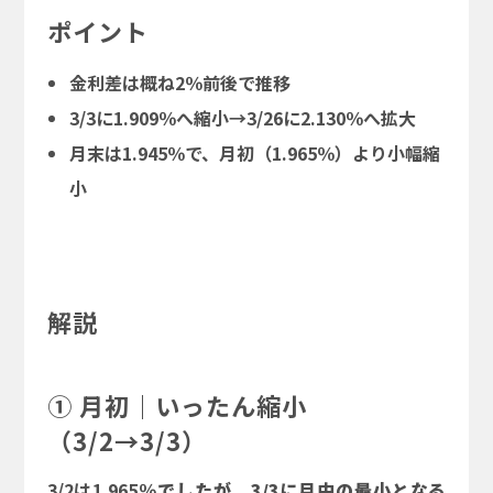
ポイント
金利差は概ね2％前後で推移
3/3に1.909％へ縮小→3/26に2.130％へ拡大
月末は1.945％で、月初（1.965％）より小幅縮
小
解説
① 月初｜いったん縮小
（3/2→3/3）
3/2は1.965％
でしたが、3/3に月中の最小となる