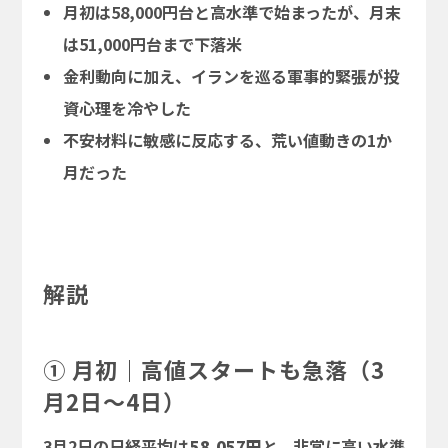
月初は58,000円台と高水準で始まったが、月末
は51,000円台まで下落米
金利動向に加え、イランを巡る軍事的緊張が投
資心理を冷やした
不安材料に敏感に反応する、荒い値動きの1か
月だった
解説
① 月初｜高値スタートも急落（3
月2日～4日）
3月2日の日経平均は
58,057円
と、非常に高い水準